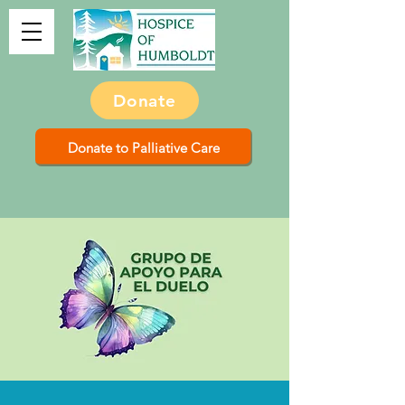
Donate
Donate to Palliative Care