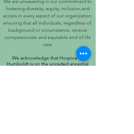
We are unwavering in our commitment to
fostering diversity, equity, inclusion,and
access in every aspect of our organization,
ensuring that all individuals, regardless of
background or circumstance, receive
compassionate and equitable end of life
care.
We acknowledge that Hospice of
Humboldt is on the unceded ancestral
territory of the Wiyot People. We honor
their stewardship of this land and
recognize that true quality of life includes
respect for their history, culture, and
community.
PATIENT PRIVACY PRACTICES
PRÁCTICAS DE PRIVACIDAD